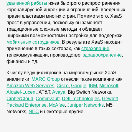
удаленной работы
из-за быстрого распространения
коронавирусной инфекции и ограничений, введенных
правительствами многих стран. Помимо этого, XaaS
прост в управлении, поскольку он заменяет
традиционные сложные методы и обладает
широкими возможностями настройки для поддержки
мобильных сотрудников
. В результате XaaS находит
применение в таких секторах, как
страхование
,
телекоммуникации, производство,
здравоохранение
,
финансы и т.д.
К числу ведущих игроков на мировом рынке XaaS,
аналитики
IMARC Group
отнесли такие компании как
Amazon Web Services
,
Cisco
,
Google
,
IBM
,
Microsoft
,
Alcatel-Lucent
, AT&T,
Avaya
, Big Switch Networks,
CipherCloud
,
Commvault
,
Dell Technologies
,
Hewlett
Packard Enterprise
,
McAfee
,
Juniper Networks
, M5
Networks,
NEC
и некоторые другие.