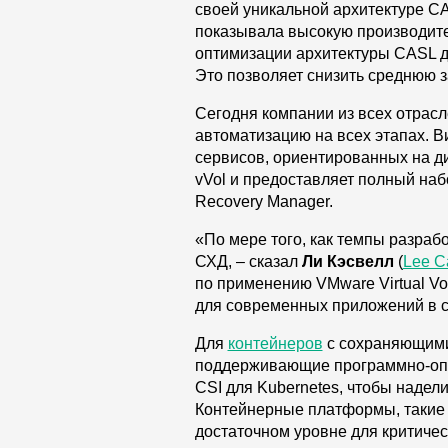
своей уникальной архитектуре C
показывала высокую производите
оптимизации архитектуры CASL д
Это позволяет снизить среднюю з
Сегодня компании из всех отрас
автоматизацию на всех этапах. В
сервисов, ориентированных на д
vVol и предоставляет полный наб
Recovery Manager.
«По мере того, как темпы разраб
СХД, – сказал
Ли Кэсвелл
(
Lee C
по применению VMware Virtual Vo
для современных приложений в 
Для
контейнеров
с сохраняющими 
поддерживающие программно-опре
CSI для Kubernetes, чтобы наде
Контейнерные платформы, такие
достаточном уровне для критиче