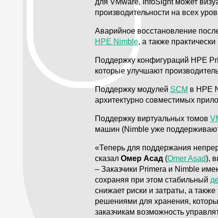
для VMware, InfoSight может ви
производительности на всех уро
Аварийное восстановление посл
HPE Nimble
, а также практическ
Поддержку конфигураций HPE Pr
которые улучшают производитель
Поддержку модулей
SCM
в HPE N
архитектурно совместимых прил
Поддержку виртуальных томов
V
машин (Nimble уже поддерживают 
«Теперь для поддержания непрер
сказал
Омер Асад
(
Omer Asad
), 
– Заказчики Primera и Nimble им
сохраняя при этом стабильный
д
снижает риски и затраты, а такж
решениями для хранения, котор
заказчикам возможность управлят