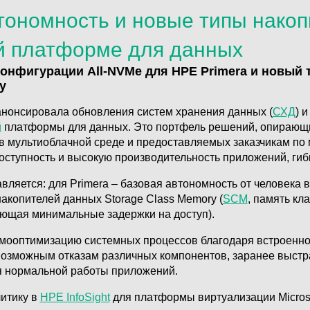
ономность и новые типы накоп
й платформе для данных
онфигурации All-NVMe для HPE Primera и новый т
y
анонсировала обновления систем хранения данных (
СХД
) 
й
платформы для данных. Это портфель решений, опирающи
 в мультиоблачной среде и предоставляемых заказчикам по
оступность и высокую производительность приложений, гиб
вляется: для Primera – базовая автономность от человека в
накопителей данных Storage Class Memory (
SCM
, память кл
ющая минимальные задержки на доступ).
мооптимизацию системных процессов благодаря встроенно
 возможным отказам различных компонентов, заранее выст
я нормальной работы приложений.
итику в
HPE InfoSight
для платформы виртуализации Microsof