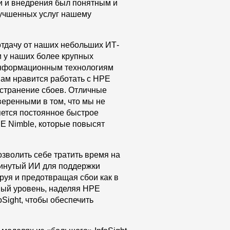
и и внедрения был понятным и
улучшенных услуг нашему
тдачу от наших небольших ИТ-
и у наших более крупных
о информационным технологиям
нам нравится работать с HPE
устранение сбоев. Отличные
веренными в том, что мы не
ется постоянное быстрое
E Nimble, которые повысят
зволить себе тратить время на
винутый ИИ для поддержки
руя и предотвращая сбои как в
вый уровень, наделяя HPE
Sight, чтобы обеспечить