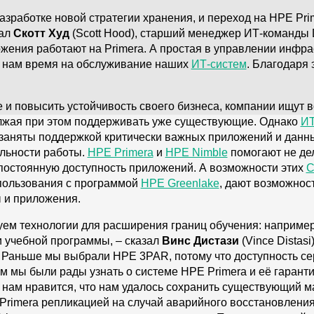
работке новой стратегии хранения, и переход на HPE Pri
зал
Скотт Худ
(Scott Hood), старший менеджер ИТ-команды D
жения работают на Primera. А простая в управлении инфра
т нам время на обслуживание наших
ИТ-систем
. Благодаря
е и повысить устойчивость своего бизнеса, компании ищут
лжая при этом поддерживать уже существующие. Однако
ИТ
 заняты поддержкой критически важных приложений и данны
ильности работы.
HPE Primera
и
HPE Nimble
помогают не дел
постоянную доступность приложений. А возможности этих
С
спользования с программой
HPE Greenlake
, дают возможнос
 и приложения.
зуем технологии для расширения границ обучения: например
и учебной программы, – сказал
Винс Дистази
(Vince Distas
 – Раньше мы выбрали HPE 3PAR, потому что доступность се
м мы были рады узнать о системе HPE Primera и её гарант
и нам нравится, что нам удалось сохранить существующий 
 Primera репликацией на случай аварийного восстановлени