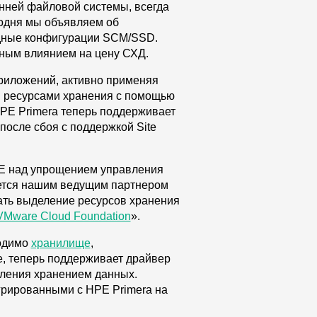
нней файловой системы, всегда
одня мы объявляем об
идные конфигурации SCM/SSD.
ьным влиянием на цену СХД.
риложений, активно применяя
я ресурсами хранения с помощью
PE Primera теперь поддерживает
после сбоя с поддержкой Site
PE над упрощением управления
яется нашим ведущим партнером
вать выделение ресурсов хранения
VMware Cloud Foundation
».
ходимо
хранилище
,
, теперь поддерживает драйвер
вления хранением данных.
егрированными с HPE Primera на