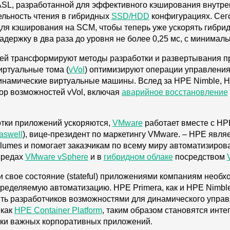
ASL, разработанной для эффективного кэширования внутре
льность чтения в гибридных
SSD/HDD
конфигурациях. Сег
ля кэширования на SCM, чтобы теперь уже ускорять гибр
адержку в два раза до уровня не более 0,25 мс, с минимал
лей трансформируют методы разработки и развертывания п
иртуальные тома (
vVol
) оптимизируют операции управлени
инамические виртуальные машины. Вслед за HPE Nimble, H
ор возможностей vVol, включая
аварийное восстановление
отки приложений ускоряются,
VMware
работает вместе с H
aswell
), вице-президент по маркетингу VMware. – HPE явл
lumes и помогает заказчикам по всему миру автоматизиро
средах
VMware vSphere
и в
гибридном облаке
посредством
свое состояние (stateful) приложениями компаниям необ
деляемую автоматизацию. HPE Primera, как и HPE Nimble
лить разработчиков возможностями для динамического упра
 как
HPE Container Platform
, таким образом становятся инт
ски важных корпоративных приложений.