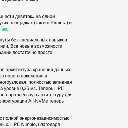
«шести девяток» на одной
их площадках (как и в Primera) и
лако
.
минуты без специальных навыков
ании. Все новые возможности
вации достаточно просто
ая архитектура хранения данных,
в нового поколения и
многоузловая, полностью активная
а уровне 0,25 мс. Теперь HPE
ово-параллельную архитектуру для
онфигурации All-NVMe теперь
о с полной энергонезависимостью.
ных. HPE Nimble, благодаря