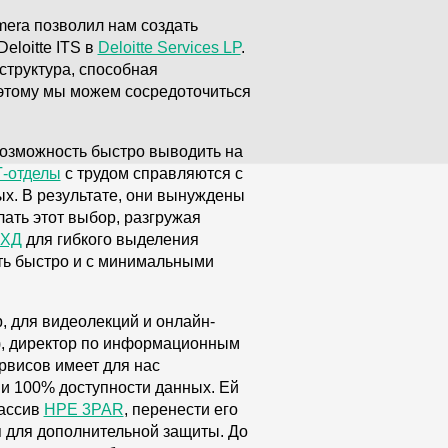
mera позволил нам создать
eloitte ITS в
Deloitte Services LP
.
структура, способная
 этому мы можем сосредоточиться
 возможность быстро выводить на
-отделы
с трудом справляются с
х. В результате, они вынуждены
ать этот выбор, разгружая
ХД
для гибкого выделения
ть быстро и с минимальными
, для видеолекций и онлайн-
i), директор по информационным
рвисов имеет для нас
ии 100% доступности данных. Ей
массив
HPE 3PAR
, перенести его
я для дополнительной защиты. До