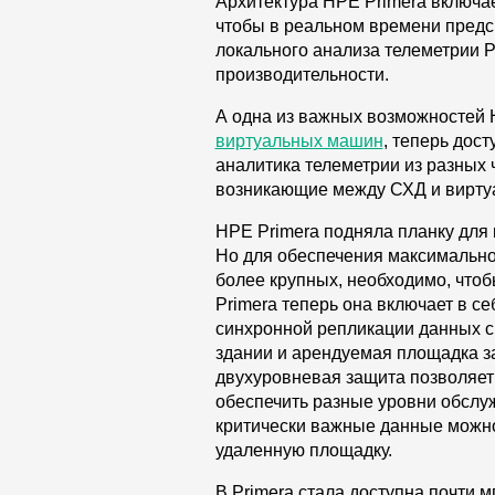
Архитектура HPE Primera включае
чтобы в реальном времени предс
локального анализа телеметрии 
производительности.
А одна из важных возможностей H
виртуальных машин
, теперь дост
аналитика телеметрии из разных 
возникающие между СХД и вирту
HPE Primera подняла планку для
Но для обеспечения максимально
более крупных, необходимо, что
Primera теперь она включает в с
синхронной репликации данных с
здании и арендуемая площадка за
двухуровневая защита позволяет 
обеспечить разные уровни обслу
критически важные данные можно
удаленную площадку.
В Primera стала доступна почти 