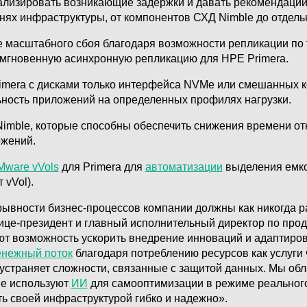
зуализировать возникающие задержки и давать рекомендаци
внях инфраструктуры, от компонентов СХД Nimble до отдел
е масштабного сбоя благодаря возможности репликации п
и мгновенную асинхронную репликацию для HPE Primera.
imera с дисками только интерфейса NVMe или смешанных
ность приложений на определенных профилях нагрузки.
imble, которые способны обеспечить снижения времени отк
ожений.
Mware vVols
для Primera для
автоматизации
выделения емко
vVol).
ывности бизнес-процессов компании должны как никогда р
вице-президент и главный исполнительный директор по про
еют возможность ускорить внедрение инноваций и адаптир
енежный поток
благодаря потреблению ресурсов как услуги
е устраняет сложности, связанные с защитой данных. Мы 
ые используют
ИИ
для самооптимизации в режиме реальног
ь своей инфраструктурой гибко и надежно».