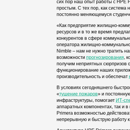
сих пор наш опыт работы с HPE 
простым. С тех пор, как система
постоянно меняющемуся студенч
«Как предприятие жилищно-комму
ресурсов и в то же время предла
конкурентов в сфере коммунальны
оператора жилищно-коммунальног
Nimble – нам не нужно тратить 
возможности
прогнозирования
, 
получим неприятных сюрпризов о
функционирование наших прилож
производительность и обеспечат
В условиях сегодняшнего быстро
«
тушение пожаров
» и постоянну
инфраструктуры, помогает
ИТ-сп
аппаратных компонентах, так и 
Primera возможностью действоват
непрерывную и быструю работу к