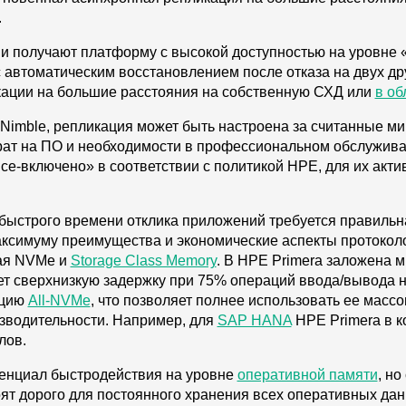
.
и получают платформу с высокой доступностью на уровне 
 автоматическим восстановлением после отказа на двух друг
ации на большие расстояния на собственную СХД или
в об
E Nimble, репликация может быть настроена за считанные 
рат на ПО и необходимости в профессиональном обслужив
е-включено» в соответствии с политикой HPE, для их акти
быстрого времени отклика приложений требуется правильн
ксимуму преимущества и экономические аспекты протоколо
чая NVMe и
Storage Class Memory
. В HPE Primera заложена 
ет сверхнизкую задержку при 75% операций ввода/вывода н
ацию
All-NVMe
, что позволяет полнее использовать ее масс
зводительности. Например, для
SAP HANA
HPE Primera в к
лов.
нциал быстродействия на уровне
оперативной памяти
, н
ят дорого для постоянного хранения всех оперативных дан