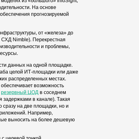
моделях из «большого» InfoSight,
дительности. На основе
 обеспечения прогнозируемой
инфраструктуры, от «железа» до
я СХД Nimble). Перекрестная
оизводительности и проблемы,
есурсы.
сти данных на одной площадке.
аба целой ИТ-площадки или даже
ких распределенных местах.
е обеспечивает возможность
ь
резервный ЦОД
в соседнем
 задержками в канале). Такая
 сразу на две площадки, но и
риложений. Например,
ные выносить на более дешевую
 с целевой точкой