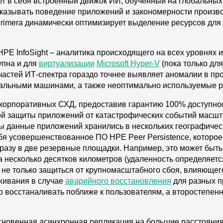
т в себя встроенный движок ИИ, обученный на глобальных 
казывать поведение приложений и закономерности произво
Primera динамически оптимизирует выделение ресурсов для
PE InfoSight – аналитика происходящего на всех уровнях 
упна и для
виртуализации
Microsoft Hyper-V
(пока только дл
частей ИТ-спектра гораздо точнее выявляет аномалии в пр
альными машинами, а также неоптимально используемые р
 корпоративных СХД, предоставив гарантию 100% доступно
й защиты приложений от катастрофических событий масшт
бы данные приложений хранились в нескольких географичес
ебя усовершенствованное ПО HPE Peer Persistence, которо
разу в две резервные площадки. Например, это может быт
 несколько десятков километров (удаленность определяется
не только защиться от крупномасштабного сбоя, влияющего
живания в случае
аварийного восстановления
для разных п
 восстаналивать поближе к пользователям, а второстепен
мгновенная асинхронная репликация на большие расстояния