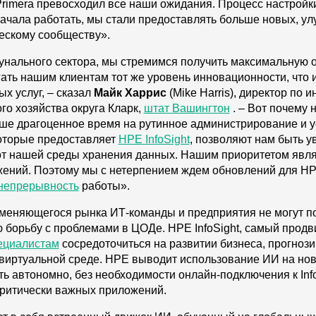
Primera превосходил все наши ожидания. Процесс настройк
 начала работать, мы стали предоставлять больше новых, 
ескому сообществу».
нального сектора, мы стремимся получить максимальную о
гать нашим клиентам тот же уровень инновационности, что 
х услуг, – сказал
Майк Харрис
(Mike Harris), директор п
о хозяйства округа Кларк,
штат Вашингтон
. – Вот почему 
наше драгоценное время на рутинное администрирование и 
которые предоставляет
HPE InfoSight
, позволяют нам быть у
т нашей среды хранения данных. Нашим приоритетом явля
ений. Поэтому мы с нетерпением ждем обновлений для HP
непрерывность
работы».
меняющегося рынка ИТ-команды и предприятия не могут по
ю борьбу с проблемами в ЦОДе. HPE InfoSight, самый прод
ециалистам
сосредоточиться на развитии бизнеса, прогнози
в виртуальной среде. HPE выводит использование ИИ на но
ь автономно, без необходимости онлайн-подключения к Info
ритически важных приложений.