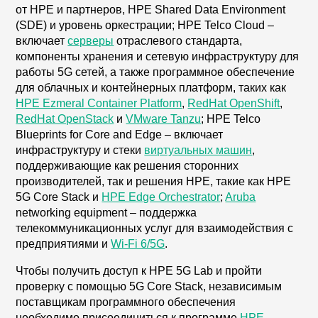
от HPE и партнеров, HPE Shared Data Environment
(SDE) и уровень оркестрации; HPE Telco Cloud –
включает
серверы
отраслевого стандарта,
компоненты хранения и сетевую инфраструктуру для
работы 5G сетей, а также программное обеспечение
для облачных и контейнерных платформ, таких как
HPE Ezmeral Container Platform
,
RedHat OpenShift
,
RedHat OpenStack
и
VMware Tanzu
; HPE Telco
Blueprints for Core and Edge – включает
инфраструктуру и стеки
виртуальных машин
,
поддерживающие как решения сторонних
производителей, так и решения HPE, такие как HPE
5G Core Stack и
HPE Edge Orchestrator
;
Aruba
networking equipment – поддержка
телекоммуникационных услуг для взаимодействия с
предприятиями и
Wi-Fi 6/5G
.
Чтобы получить доступ к HPE 5G Lab и пройти
проверку с помощью 5G Core Stack, независимым
поставщикам программного обеспечения
необходимо присоединиться к программе
HPE