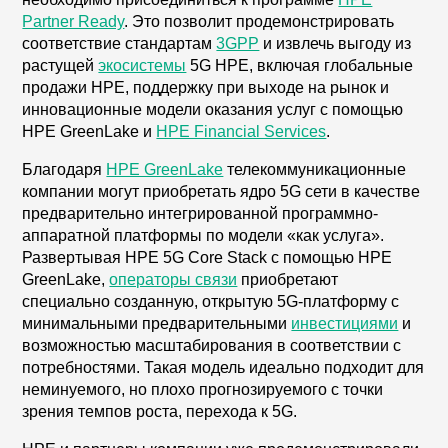
Partner Ready
. Это позволит продемонстрировать
соответствие стандартам
3GPP
и извлечь выгоду из
растущей
экосистемы
5G HPE, включая глобальные
продажи HPE, поддержку при выходе на рынок и
инновационные модели оказания услуг с помощью
HPE GreenLake и
HPE Financial Services
.
Благодаря
HPE GreenLake
телекоммуникационные
компании могут приобретать ядро 5G сети в качестве
предварительно интегрированной программно-
аппаратной платформы по модели «как услуга».
Развертывая HPE 5G Core Stack с помощью HPE
GreenLake,
операторы связи
приобретают
специально созданную, открытую 5G-платформу с
минимальными предварительными
инвестициями
и
возможностью масштабирования в соответствии с
потребностями. Такая модель идеально подходит для
неминуемого, но плохо прогнозируемого с точки
зрения темпов роста, перехода к 5G.