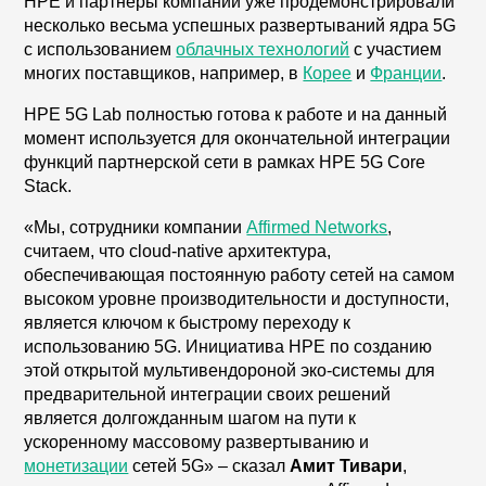
HPE и партнеры компании уже продемонстрировали
несколько весьма успешных развертываний ядра 5G
с использованием
облачных технологий
с участием
многих поставщиков, например, в
Корее
и
Франции
.
HPE 5G Lab полностью готова к работе и на данный
момент используется для окончательной интеграции
функций партнерской сети в рамках HPE 5G Core
Stack.
«Мы, сотрудники компании
Affirmed Networks
,
считаем, что cloud-native архитектура,
обеспечивающая постоянную работу сетей на самом
высоком уровне производительности и доступности,
является ключом к быстрому переходу к
использованию 5G. Инициатива HPE по созданию
этой открытой мультивендороной эко-системы для
предварительной интеграции своих решений
является долгожданным шагом на пути к
ускоренному массовому развертыванию и
монетизации
сетей 5G» – сказал
Амит Тивари
,