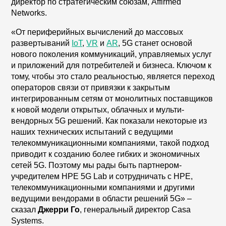
директор по стратегическим союзам, Affirmed
Networks.
«От периферийных вычислений до массовых
развертываний
IoT
,
VR
и
AR
, 5G станет основой
нового поколения коммуникаций, управляемых услуг
и приложений для потребителей и бизнеса. Ключом к
тому, чтобы это стало реальностью, является переход
операторов связи от привязки к закрытым
интегрированным сетям от монолитных поставщиков
к новой модели открытых, облачных и мульти-
вендорных 5G решений. Как показали некоторые из
наших технических испытаний с ведущими
телекоммуникационными компаниями, такой подход
приводит к созданию более гибких и экономичных
сетей 5G. Поэтому мы рады быть партнером-
учредителем HPE 5G Lab и сотрудничать с HPE,
телекоммуникационными компаниями и другими
ведущими вендорами в области решений 5G» –
сказал
Джерри Го
, генеральный директор Casa
Systems.